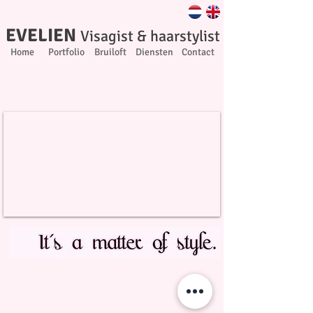
EVE
LI
EN
Visa
g
ist
& haarstylist
Home
Portfolio
Bruiloft
Diensten
Contact